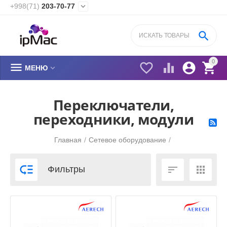
+998(71)
203-70-77


0






МЕНЮ
Переключатели,
переходники, модули
Главная
/
Сетевое оборудование
/



Фильтры