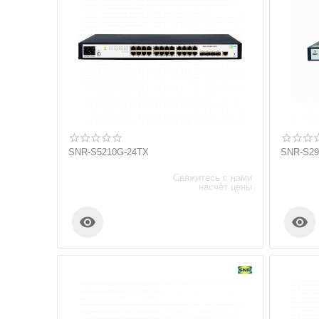
SNR-S5210G-24TX
SNR-S29
Свяжитесь с нами
насчёт цены

