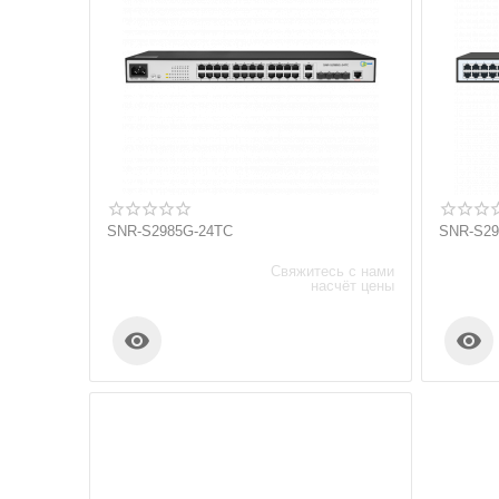
SNR-S2985G-24TC
SNR-S29
Свяжитесь с нами
насчёт цены

