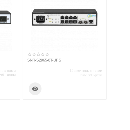
SNR-S2965-8T-UPS
ь с нами
Свяжитесь с нами
чёт цены
насчёт цены
