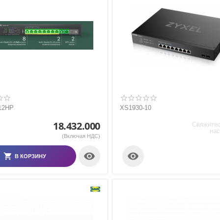
12HP
XS1930-10
18.432.000
Свяжитес
нас
(Включая НДС)


В КОРЗИНУ