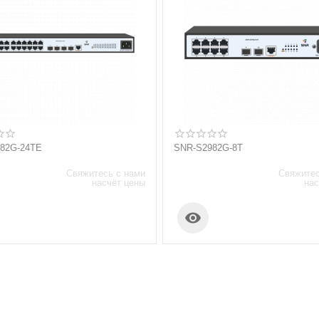
82G-24TE
SNR-S2982G-8T
Свяжитесь с нами
Свяжитес
насчёт цены
нас
