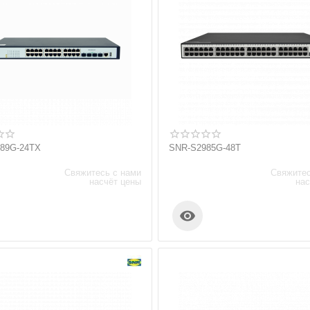
89G-24TX
SNR-S2985G-48T
Свяжитесь с нами
Свяжитес
насчёт цены
нас
