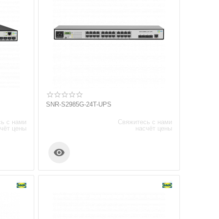
SNR-S2985G-24T-UPS
ь с нами
Свяжитесь с нами
чёт цены
насчёт цены
