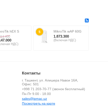
kroTik hEX S
MikroTik wAP 60G
5
1.873.300
211.400
147.000
(Включая НДС)
ключая НДС)
Контакты
г. Ташкент, ул. Алишера Навои 16А,
Офис: 501
+998 71 203-70-77 (звонок бесплатный)
й
Пн-Пт 9.00 - 18.00
sales@ipmac.uz
Посмотреть на карте