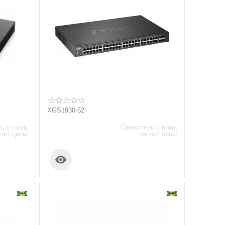
XGS1930-52
ь с нами
Свяжитесь с нами
чёт цены
насчёт цены
