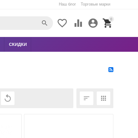
Наш блог
Торговые марки
0





СКИДКИ
ЕЩЁ ФИЛЬТРЫ


