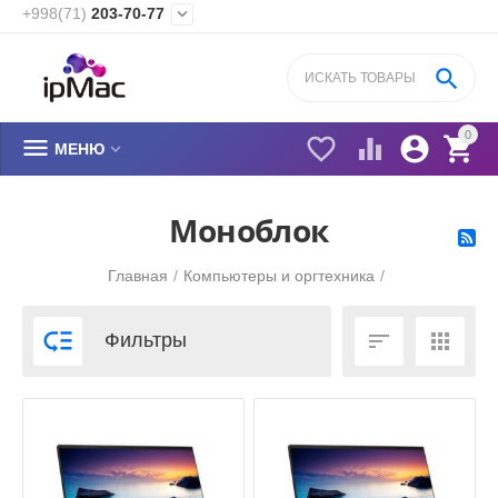
+998(71)
203-70-77


0






МЕНЮ
Моноблок
Главная
/
Компьютеры и оргтехника
/



Фильтры