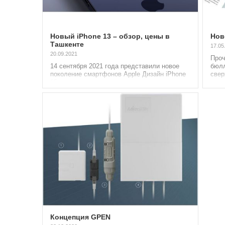
Новый iPhone 13 – обзор, цены в
Нов
Ташкенте
17.05
20.09.2021
Проч
14 сентября 2021 года представили новое
бюлл
поколение смартфонов Apple Дизайн iPhone
свер
13 почти не изменился по сравнению с...
ново
Концепция GPEN