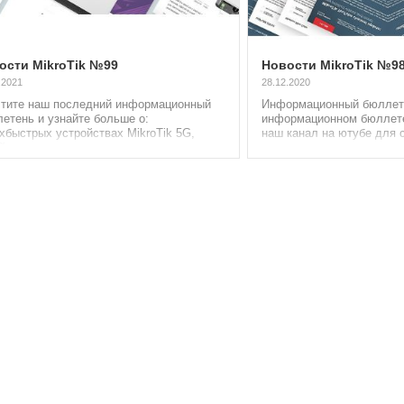
ости MikroTik №99
Новости MikroTik №9
.2021
28.12.2020
тите наш последний информационный
Информационный бюллет
етень и узнайте больше о:
информационном бюллет
хбыстрых устройствах MikroTik 5G,
наш канал на ютубе для с
й версии...