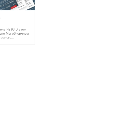
8
ень № 98 В этом
ене Мы обновляем
вежего...