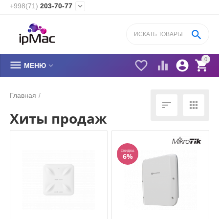
+998(71)
203-70-77


0






МЕНЮ
Главная
/


Хиты продаж
СКИДКА
6%