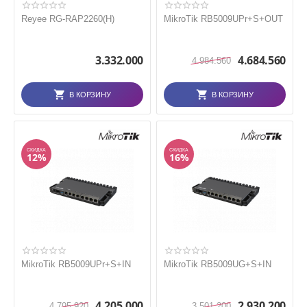
Reyee RG-RAP2260(H)
MikroTik RB5009UPr+S+OUT
3.332.000
4.684.560
4.984.560
В КОРЗИНУ
В КОРЗИНУ
СКИДКА
СКИДКА
12%
16%
MikroTik RB5009UPr+S+IN
MikroTik RB5009UG+S+IN
4.205.000
2.930.200
4.795.920
3.501.200