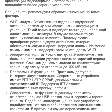
организации медиасервиса и сетевого хранилища
понадобятся более дорогие устройства.
Специалисты рекомендуют обращать внимание на такие
факторы:
Wi-Fi-модуль. Откажитесь от изделий с внутренней
антенной, поскольку они имеют низкий коэффициент
усиления. Такой вариант подойдет только для небольшой
однокомнатной квартиры. В случае поломки такую
антенну невозможно заменить. Поэтому лучше
приобрести роутер с двумя антеннами, которые
обеспечат высокую скорость передачи данных. Не менее
важный момент - поддерживаемые стандарты Wi-Fi.
Аппаратная начинка. Чем выше данный показатель, тем
больше информации удастся скачать за короткий период
времени. Слишком дешевые модели не соответствуют
тарифному плану со скоростью до 100 МБит/с.
Программный функционал. Протоколы доступа в
Интернет могут отличаться. Современные устройства
имеют PPTP, L2TP, PPPoE, динамический и
статистический IP. Поддержка IPTV станет
дополнительным преимуществом.
Дополнительные функции. К данному параметру
относится наличие USB-портов, принт-сервиса и торент-
клиента. Подобное многофункциональное устройство
подойдет тем, кто точно собирается пользоваться этими
свойствами. В противном случае переплачивать нет