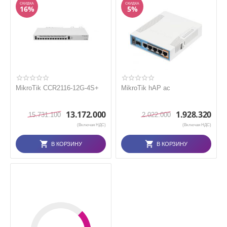
СКИДКА
СКИДКА
16%
5%
MikroTik CCR2116-12G-4S+
MikroTik hAP ac
13.172.000
1.928.320
15.731.100
2.022.000
(Включая НДС)
(Включая НДС)
В КОРЗИНУ
В КОРЗИНУ