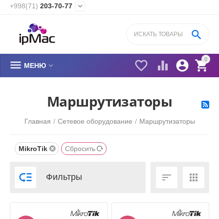
+998(71)
203-70-77


0






МЕНЮ
​Маршрутизаторы
Главная
/
Сетевое оборудование
/
​Маршрутизаторы
MikroTik
Сбросить



Фильтры