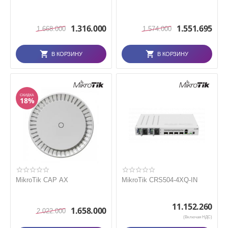
1.316.000
1.551.695
1.668.000
1.574.000
В КОРЗИНУ
В КОРЗИНУ
СКИДКА
18%
MikroTik CAP AX
MikroTik CRS504-4XQ-IN
11.152.260
1.658.000
2.022.000
(Включая НДС)