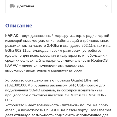
Доставка
Описание
hAP AC
- двух диапазонный маршрутизатор, с радио картой
имеющей высокое усиление, работающий в трёхканальных
режимах как на частоте 2.4Ghz в стандарте 802.11n, так и на
5Ghz 802.11ac. Благодаря своим размерам, устройство
идеально для использования в квартирах или небольших и
средних офисах, а благодаря функциональности RouterOS,
hAP AC – является полноценным, надежным,
высокопроизводительным маршрутизатором.
Устройство оснащено пятью портами Gigabit Ethernet
(10\100\1000Mbit), одним разъемом SFP, USB-портом для
подключения 3G/4G модема, высокопроизводительным
процессором с тактовой частотой 720MHz и 300Mhz DDR2
ОЗУ.
Устройство имеет возможность «питаться» по PoE на порту
ether1, а возможность PoE-OUT на пятом порту Fast Ethernet
дает отличную возможность подключить использующее для