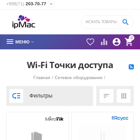
+998(71)
203-70-77


0






МЕНЮ
Wi-Fi Точки доступа
Главная
/
Сетевое оборудование
/



Фильтры