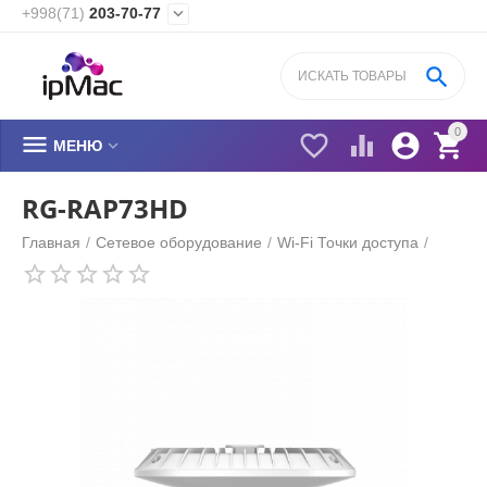
+998(71)
203-70-77


0






МЕНЮ
RG-RAP73HD
Главная
/
Сетевое оборудование
/
Wi-Fi Точки доступа
/