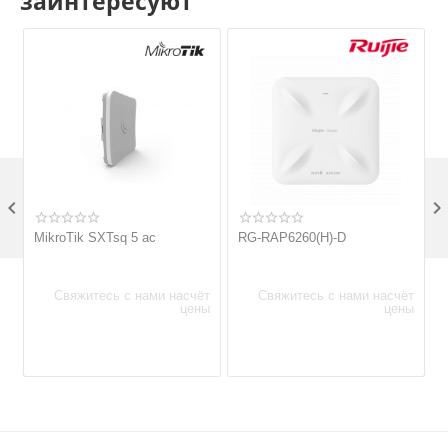
заинтересуют

MikroTik SXTsq 5 ac
RG-RAP6260(H)-D
Свяжитесь с нами насчёт
Свяжитесь с нами насчёт
цены
цены