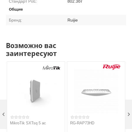
Стандарт PoE:
802.3бт
Общие
Бренд:
Ruijie
Возможно вас
заинтересуют

MikroTik SXTsq 5 ac
RG-RAP73HD