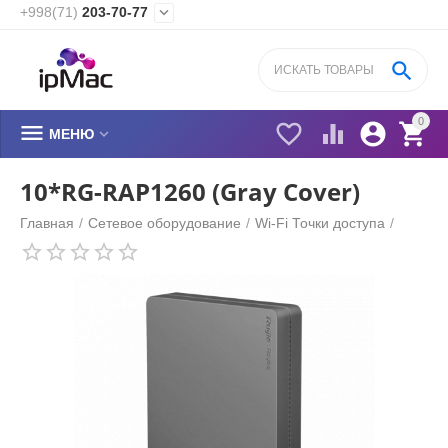
+998(71)
203-70-77


0






МЕНЮ
10*RG-RAP1260 (Gray Cover)
Главная
/
Сетевое оборудование
/
Wi-Fi Точки доступа
/