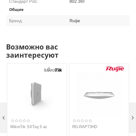
Стандарт PoE:
802.3бт
Общие
Бренд:
Ruijie
Возможно вас
заинтересуют

MikroTik SXTsq 5 ac
RG-RAP73HD