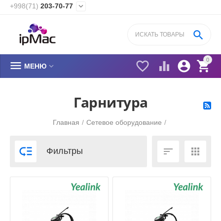
+998(71)
203-70-77


0






МЕНЮ
Гарнитура
Главная
/
Сетевое оборудование
/



Фильтры