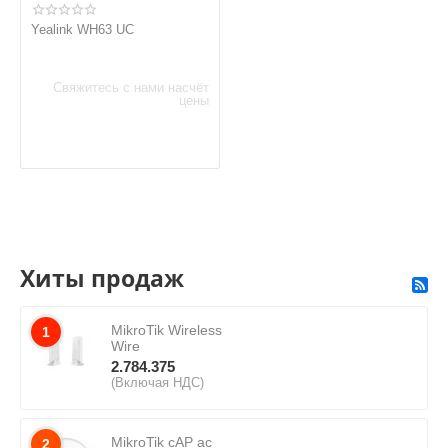
Yealink WH63 UC
Свяжитесь с нами насчёт
цены
Хиты продаж
MikroTik Wireless
1
Wire
2.784.375
(Включая НДС)
MikroTik cAP ac
2