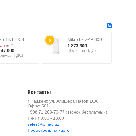
kroTik hEX S
MikroTik wAP 60G
5
1.873.300
211.400
147.000
(Включая НДС)
ключая НДС)
Контакты
г. Ташкент, ул. Алишера Навои 16А,
Офис: 501
+998 71 203-70-77 (звонок бесплатный)
й
Пн-Пт 9.00 - 18.00
sales@ipmac.uz
Посмотреть на карте