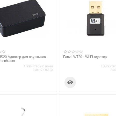
EHS20 Адаптер для наушников
Fanvil WT20 - Wi-Fi адаптер
Sennheiser
Свяжитесь с нами
Свяжитес
насчёт цены
нас
