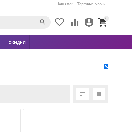
Наш блог
Торговые марки
0





СКИДКИ
ЕЩЁ ФИЛЬТРЫ

