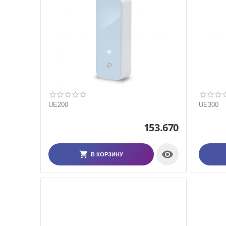
UE200
UE300
153.670

В КОРЗИНУ