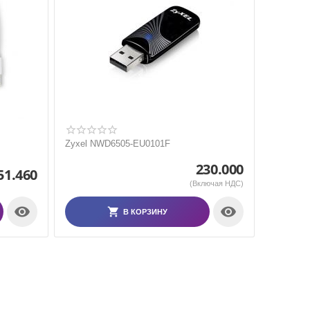
Zyxel NWD6505-EU0101F
230.000
51.460
(Включая НДС)


В КОРЗИНУ