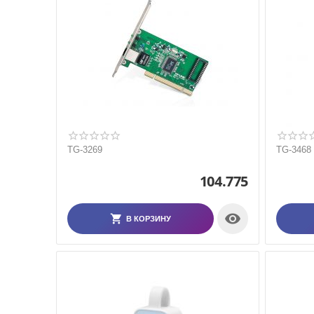
TG-3269
TG-3468
104.775

В КОРЗИНУ