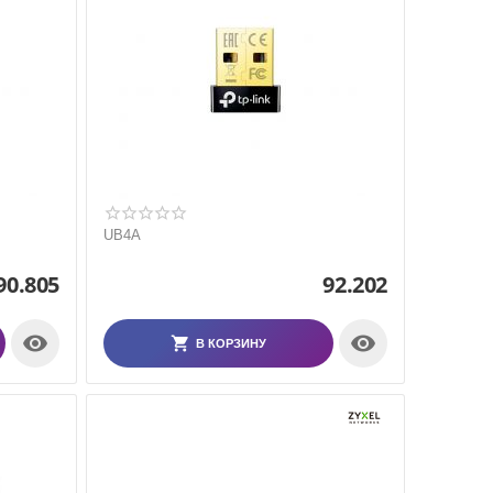
UB4A
90.805
92.202


В КОРЗИНУ