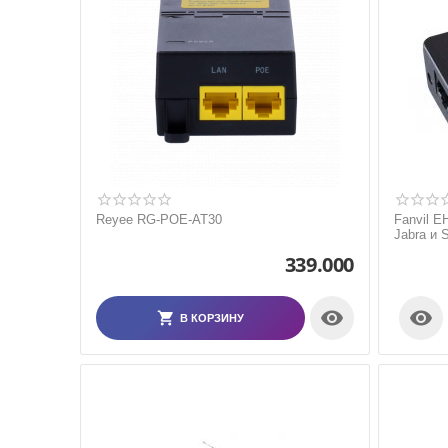
Reyee RG-POE-AT30
Fanvil 
Jabra и 
339.000


В КОРЗИНУ