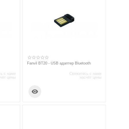
Fanvil BT20 - USB адаптер Bluetooth
ь с нами
Свяжитесь с нами
чёт цены
насчёт цены
