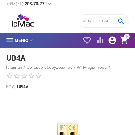
+998(71)
203-70-77


0






МЕНЮ
UB4A
Главная
/
Сетевое оборудование
/
Wi-Fi адаптеры
/
КОД:
UB4A