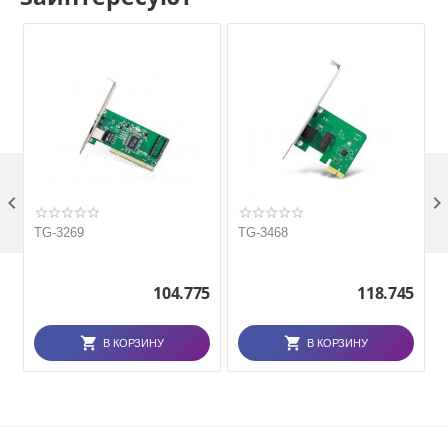

TG-3269
TG-3468
104.775
118.745
В КОРЗИНУ
В КОРЗИНУ