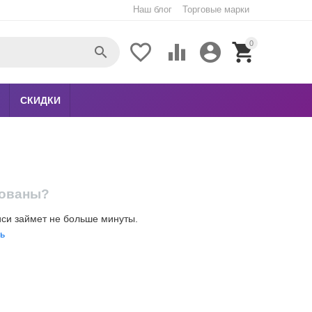
Наш блог
Торговые марки
0





СКИДКИ
рованы?
иси займет не больше минуты.
ь