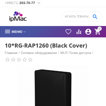
+998(71)
203-70-77


0






МЕНЮ
10*RG-RAP1260 (Black Cover)
Главная
/
Сетевое оборудование
/
Wi-Fi Точки доступа
/