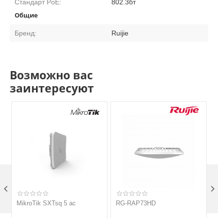
Стандарт PoE:
802.3бт
Общие
Бренд:
Ruijie
Возможно вас
заинтересуют

MikroTik SXTsq 5 ac
RG-RAP73HD