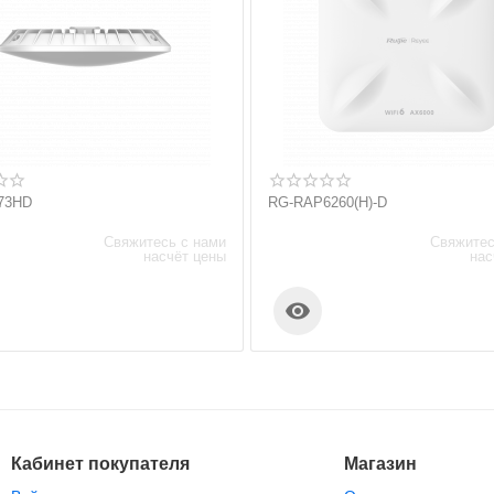
73HD
RG-RAP6260(H)-D
Свяжитесь с нами
Свяжитес
насчёт цены
нас

Кабинет покупателя
Магазин