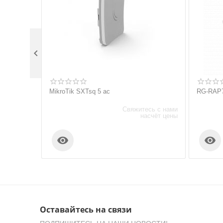

MikroTik SXTsq 5 ac
RG-RAP
Свяжитесь с нами
насчёт цены


Оставайтесь на связи