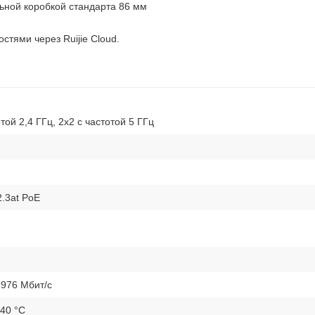
ьной коробкой стандарта 86 мм
тями через Ruijie Cloud.
той 2,4 ГГц, 2x2 с частотой 5 ГГц
2.3at PoE
2976 Мбит/с
 40 °C