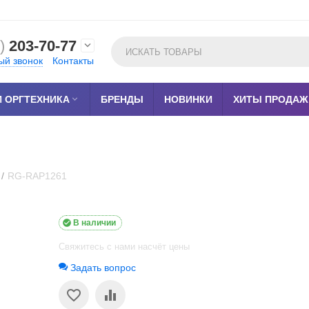
)
203-70-77

ый звонок
Контакты
 ОРГТЕХНИКА

БРЕНДЫ
НОВИНКИ
ХИТЫ ПРОДАЖ
/
RG-RAP1261

В наличии
Свяжитесь с нами насчёт цены
Задать вопрос