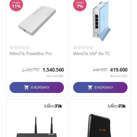
СКИДКА
СКИДКА
11%
7%
MIkroTik PowerBox Pro
MikroTik hAP lite TC
1.540.560
419.600
1.721.750
449.600
(Включая НДС)
(Включая НДС)
В КОРЗИНУ
В КОРЗИНУ