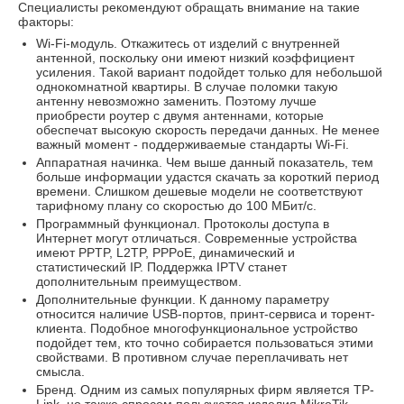
Специалисты рекомендуют обращать внимание на такие
факторы:
Wi-Fi-модуль. Откажитесь от изделий с внутренней
антенной, поскольку они имеют низкий коэффициент
усиления. Такой вариант подойдет только для небольшой
однокомнатной квартиры. В случае поломки такую
антенну невозможно заменить. Поэтому лучше
приобрести роутер с двумя антеннами, которые
обеспечат высокую скорость передачи данных. Не менее
важный момент - поддерживаемые стандарты Wi-Fi.
Аппаратная начинка. Чем выше данный показатель, тем
больше информации удастся скачать за короткий период
времени. Слишком дешевые модели не соответствуют
тарифному плану со скоростью до 100 МБит/с.
Программный функционал. Протоколы доступа в
Интернет могут отличаться. Современные устройства
имеют PPTP, L2TP, PPPoE, динамический и
статистический IP. Поддержка IPTV станет
дополнительным преимуществом.
Дополнительные функции. К данному параметру
относится наличие USB-портов, принт-сервиса и торент-
клиента. Подобное многофункциональное устройство
подойдет тем, кто точно собирается пользоваться этими
свойствами. В противном случае переплачивать нет
смысла.
Бренд. Одним из самых популярных фирм является TP-