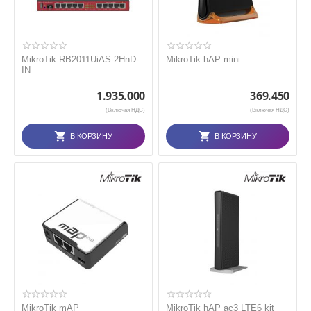
MikroTik RB2011UiAS-2HnD-
MikroTik hAP mini
IN
1.935.000
369.450
(Включая НДС)
(Включая НДС)
В КОРЗИНУ
В КОРЗИНУ
MikroTik mAP
MikroTik hAP ac3 LTE6 kit