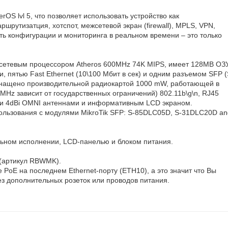
OS lvl 5, что позволяет использовать устройство как
утизатция, хотспот, межсетевой экран (firewall), MPLS, VPN,
ь конфигурации и мониторинга в реальном времени – это только
етевым процессором Atheros 600MHz 74K MIPS, имеет 128MB ОЗУ
ми, пятью Fast Ethernet (10\100 Мбит в сек) и одним разъемом SFP 
снащено производительной радиокартой 1000 mW, работающей в
Hz зависит от государственных ограничений) 802.11b\g\n, RJ45
ми 4dBi OMNI антеннами и информативным LCD экраном.
ользования с модулями MikroTik SFP: S-85DLC05D, S-31DLC20D an
ьном исполнении, LCD-панелью и блоком питания.
 (артикул RBWMK).
 PoE на последнем Ethernet-порту (ETH10), а это значит что Вы
ез дополнительных розеток или проводов питания.