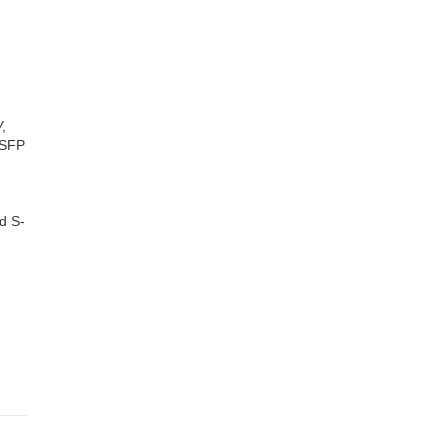
,
(SFP
d S-