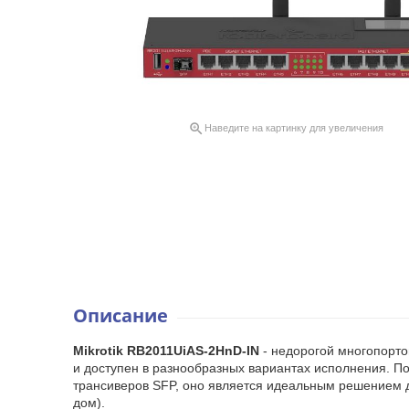

Наведите на картинку для увеличения
Описание
Mikrotik RB2011UiAS-2HnD-IN
- недорогой многопорто
и доступен в разнообразных вариантах исполнения. Пос
трансиверов SFP, оно является идеальным решением д
дом).