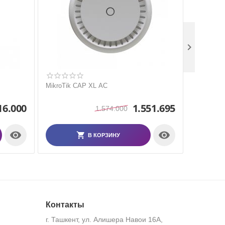

MikroTik CAP XL AC
MikroTik
16.000
1.551.695
1.574.000


В КОРЗИНУ
Контакты
г. Ташкент, ул. Алишера Навои 16А,