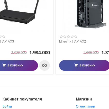
k HAP AX3
MikroTik HAP AX2
1.984.000
1.3
2.022.000
1.668.000

В КОРЗИНУ
В КОРЗИНУ
Кабинет покупателя
Магазин
Войти
О компании