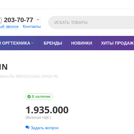
)
203-70-77

ый звонок
Контакты
 ОРГТЕХНИКА

БРЕНДЫ
НОВИНКИ
ХИТЫ ПРОДАЖ
IN
MikroTik RB2011UiAS-2HnD-IN

В наличии
1.935.000
(Включая НДС)
Задать вопрос