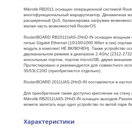
Mikrotik RB2011 оснащен операционной системой Router
многофункциональный маршрутизатор. Динамичная маршр
расширенный QoS, балансировка нагрузкии возможност
малая часть возможностей RouterOS.
RouterBOARD RB2011UiAS-2HnD-IN оснащен мощным с
пятью Gigabit Ethernet (10\100\1000 Мбит в сек) порта
модуль в комплект НЕ ВКЛЮЧЕН). Также устройство о
двухканальном режиме в диапазоне 2.4Ghz (2312-2732M
консольным портом, портом microUSB, двумя внешни
Протестировано и рекомендуется для совместного исп
35/53LC20D (приобретаются отдельно).
RouterBOARD 2011UAS-2HnD-IN поставляется в настол
Для приобретения также доступно крепление на стену
Mikrotik RB2011UiAS-2HnD-IN оснащен выходом Passive
можете запитать еще одно устройство по витой паре б
Характеристики