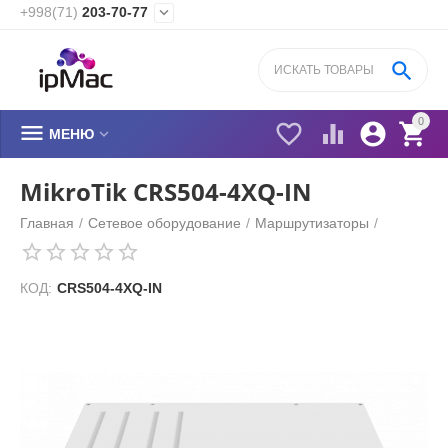
+998(71)
203-70-77


0






МЕНЮ
MikroTik CRS504-4XQ-IN
Главная
/
Сетевое оборудование
/
​Маршрутизаторы
/
КОД:
CRS504-4XQ-IN