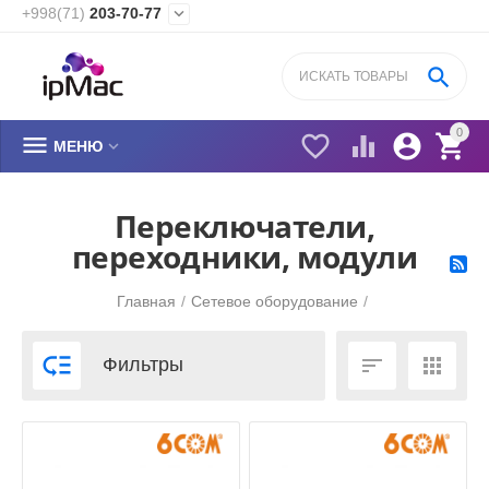
+998(71)
203-70-77


0






МЕНЮ
Переключатели,
переходники, модули
Главная
/
Сетевое оборудование
/



Фильтры