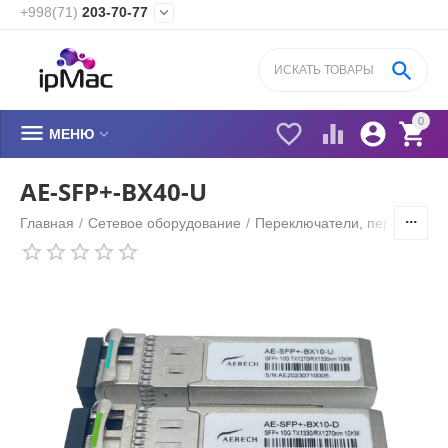
+998(71)
203-70-77


0






МЕНЮ
AE-SFP+-BX40-U
Главная
/
Сетевое оборудование
/
Переключатели, переходник