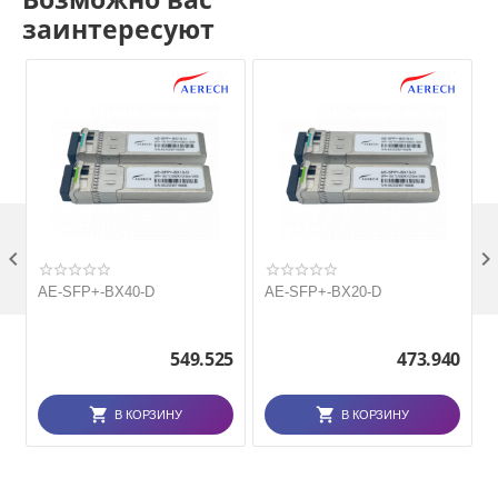
заинтересуют

AE-SFP+-BX40-D
AE-SFP+-BX20-D
549.525
473.940
В КОРЗИНУ
В КОРЗИНУ