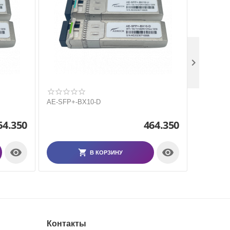

AE-SFP+-BX10-D
AE-SFP+-
64.350
464.350


В КОРЗИНУ
Контакты