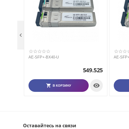

AE-SFP+-BX40-U
AE-SFP+
549.525

В КОРЗИНУ
Оставайтесь на связи