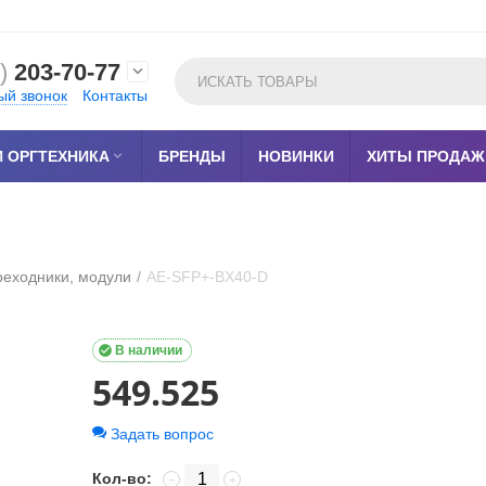
)
203-70-77

ый звонок
Контакты
 ОРГТЕХНИКА

БРЕНДЫ
НОВИНКИ
ХИТЫ ПРОДАЖ
реходники, модули
/
AE-SFP+-BX40-D

В наличии
549.525
Задать вопрос
Кол-во:
−
+