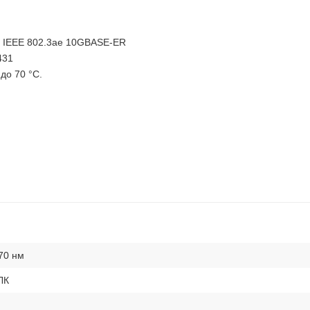
у IEEE 802.3ae 10GBASE-ER
431
до 70 °C.
70 нм
ЛК