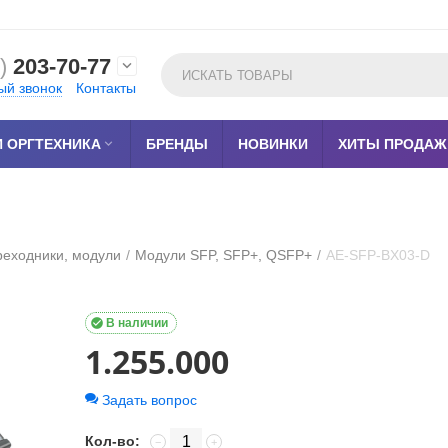
)
203-70-77

ый звонок
Контакты
 ОРГТЕХНИКА

БРЕНДЫ
НОВИНКИ
ХИТЫ ПРОДАЖ
реходники, модули
/
Модули SFP, SFP+, QSFP+
/
AE-SFP-BX03-D

В наличии
1.255.000
Задать вопрос
Кол-во:
−
+