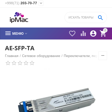
+998(71)
203-70-77


0






МЕНЮ
AE-SFP-TA
Главная
/
Сетевое оборудование
/
Переключатели, переходник