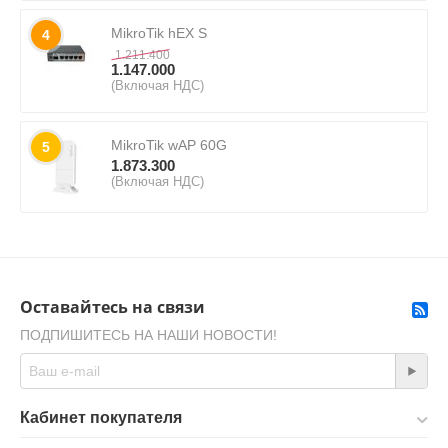
MikroTik hEX S
4
1.211.400
1.147.000
(Включая НДС)
MikroTik wAP 60G
5
1.873.300
(Включая НДС)
Оставайтесь на связи
ПОДПИШИТЕСЬ НА НАШИ НОВОСТИ!
Кабинет покупателя