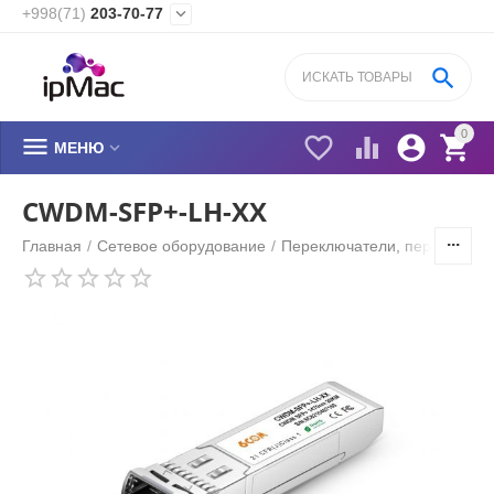
+998(71)
203-70-77


0






МЕНЮ
CWDM-SFP+-LH-XX
Главная
/
Сетевое оборудование
/
Переключатели, переходник