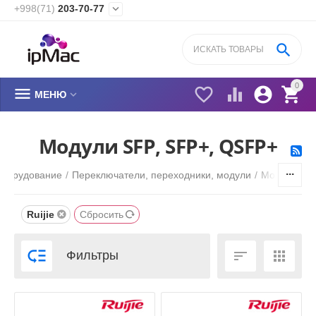
+998(71)
203-70-77


0






МЕНЮ
Модули SFP, SFP+, QSFP+
оборудование
/
Переключатели, переходники, модули
/
Модули SFP
Ruijie
Сбросить



Фильтры