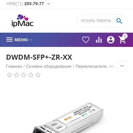
+998(71)
203-70-77


0






МЕНЮ
DWDM-SFP+-ZR-XX
Главная
/
Сетевое оборудование
/
Переключатели, переходник