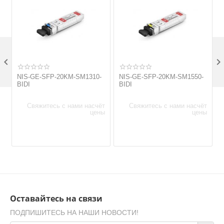

NIS-GE-SFP-20KM-SM1310-
NIS-GE-SFP-20KM-SM1550-
BIDI
BIDI
Свяжитесь с нами насчёт
Свяжитесь с нами насчёт
цены
цены
Оставайтесь на связи
ПОДПИШИТЕСЬ НА НАШИ НОВОСТИ!