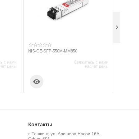

NIS-GE-SFP-550M-MM850
M7006-C
ь с нами
Свяжитесь с нами
чёт цены
насчёт цены


Контакты
г. Ташкент, ул. Алишера Навои 16А,
Офис: 501