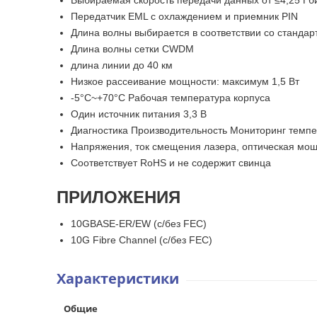
Выбираемая скорость передачи данных от ≤4,25 Гбит/
Передатчик EML с охлаждением и приемник PIN
Длина волны выбирается в соответствии со станда
Длина волны сетки CWDM
длина линии до 40 км
Низкое рассеивание мощности: максимум 1,5 Вт
-5°C~+70°C Рабочая температура корпуса
Один источник питания 3,3 В
Диагностика Производительность Мониторинг темпе
Напряжения, ток смещения лазера, оптическая мо
Соответствует RoHS и не содержит свинца
ПРИЛОЖЕНИЯ
10GBASE-ER/EW (с/без FEC)
10G Fibre Channel (с/без FEC)
Характеристики
Общие