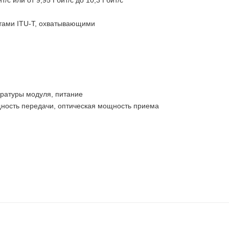
с или от 9,95 Гбит/с до 10,3 Гбит/с
ртами ITU-T, охватывающими
ратуры модуля, питание
щность передачи, оптическая мощность приема