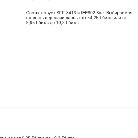
Соответствует SFF-8413 и IEE802.3ae. Выбираемая
скорость передачи данных от ≤4,25 Гбит/с или от
9,95 Гбит/с до 10,3 Гбит/с.