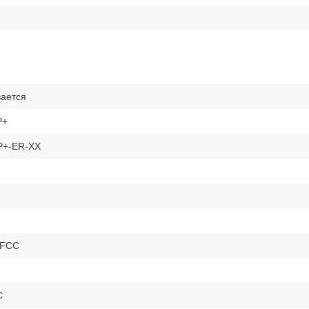
ается
P+
+-ER-XX
 FCC
C