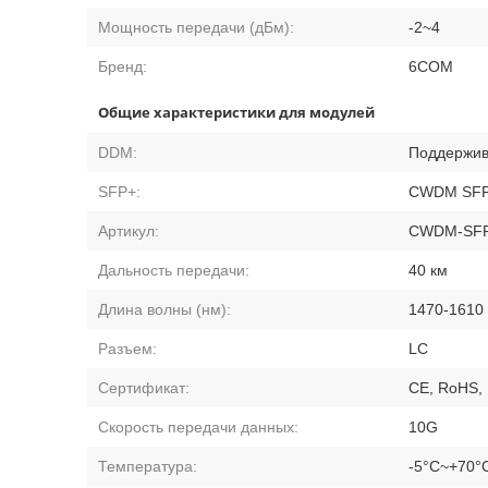
Мощность передачи (дБм):
-2~4
Бренд:
6COM
Общие характеристики для модулей
DDM:
Поддержив
SFP+:
CWDM SF
Артикул:
CWDM-SFP
Дальность передачи:
40 км
Длина волны (нм):
1470-1610
Разъем:
LC
Сертификат:
CE, RoHS,
Скорость передачи данных:
10G
Температура:
-5°C~+70°