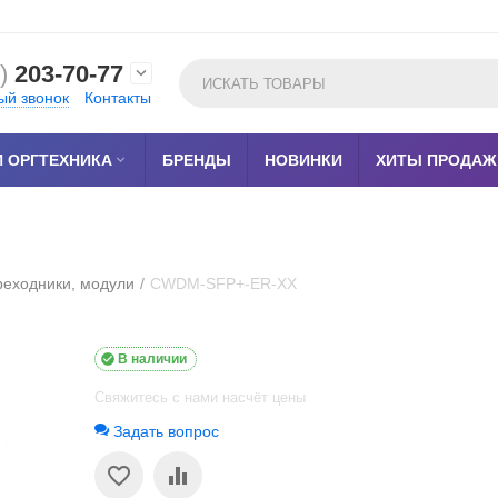
)
203-70-77

ый звонок
Контакты
 ОРГТЕХНИКА

БРЕНДЫ
НОВИНКИ
ХИТЫ ПРОДАЖ
реходники, модули
/
CWDM-SFP+-ER-XX

В наличии
Свяжитесь с нами насчёт цены
Задать вопрос