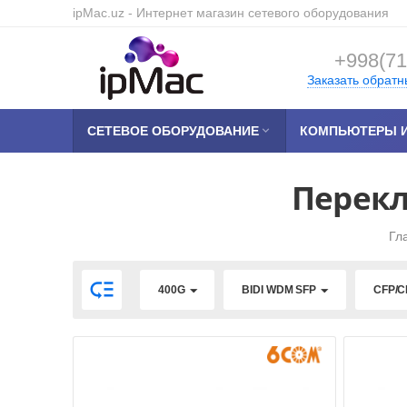
ipMac.uz
- Интернет магазин сетевого оборудования
+998(71
Заказать обратн
СЕТЕВОЕ ОБОРУДОВАНИЕ

КОМПЬЮТЕРЫ И
Перекл
Гл

400G
BIDI WDM SFP
CFP/C