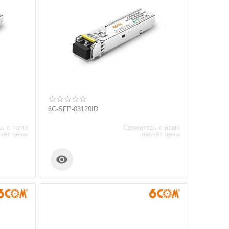
6C-SFP-03120ID
ь с нами
Свяжитесь с нами
чёт цены
насчёт цены
