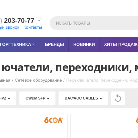
)
203-70-77

ый звонок
Контакты
 ОРГТЕХНИКА

БРЕНДЫ
НОВИНКИ
ХИТЫ ПРОДАЖ
ючатели, переходники,
авная
/
Сетевое оборудование
/
Переключатели, переходники, мод

FP2
CWDM SFP
DAC/AOC CABLES