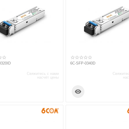
0320ID
6C-SFP-0340D
Свяжитесь с нами
Свяжитес
насчёт цены
нас
