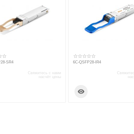
28-SR4
6C-QSFP28-IR4
Свяжитесь с нами
Свяжитес
насчёт цены
нас
