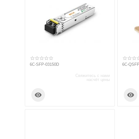
6C-SFP-03150D
6C-QSFP
Свяжитесь с нами
насчёт цены

