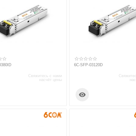
0380ID
6C-SFP-03120D
Свяжитесь с нами
Свяжитес
насчёт цены
нас
