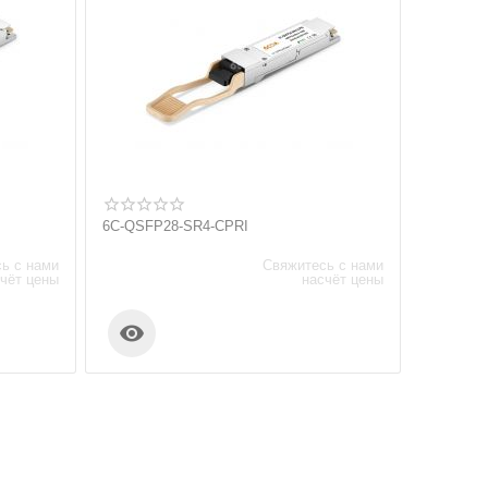
6C-QSFP28-SR4-CPRI
ь с нами
Свяжитесь с нами
чёт цены
насчёт цены
