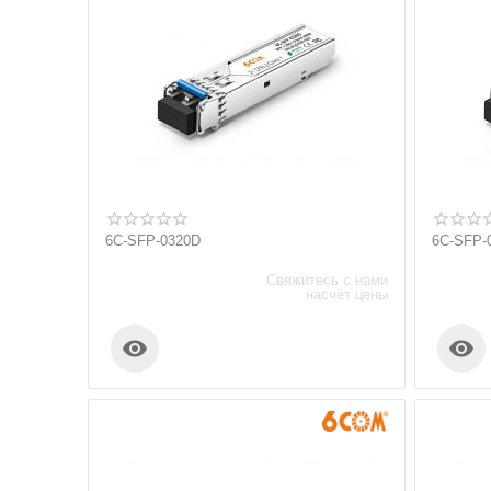
6C-SFP-0320D
6C-SFP-
Свяжитесь с нами
насчёт цены

