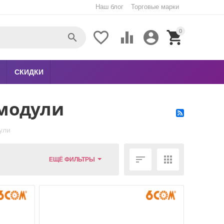
Наш блог
Торговые марки
0





СКИДКИ
 модули
ули


ЕЩЁ ФИЛЬТРЫ