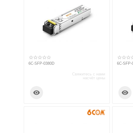
6C-SFP-0380D
6C-SFP-
Свяжитесь с нами
насчёт цены

