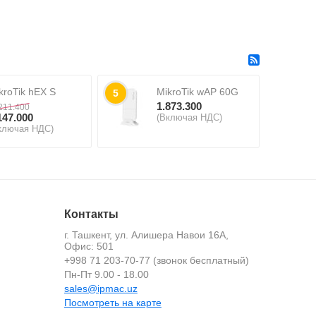
kroTik hEX S
MikroTik wAP 60G
5
1.873.300
211.400
147.000
(Включая НДС)
ключая НДС)
Контакты
г. Ташкент, ул. Алишера Навои 16А,
Офис: 501
+998 71 203-70-77 (звонок бесплатный)
й
Пн-Пт 9.00 - 18.00
sales@ipmac.uz
Посмотреть на карте