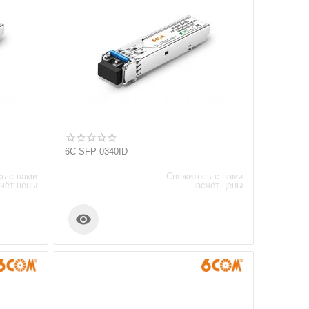
6C-SFP-0340ID
ь с нами
Свяжитесь с нами
чёт цены
насчёт цены
