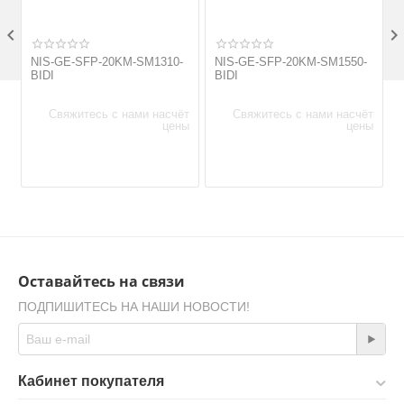

NIS-GE-SFP-20KM-SM1310-
NIS-GE-SFP-20KM-SM1550-
BIDI
BIDI
Свяжитесь с нами насчёт
Свяжитесь с нами насчёт
цены
цены
Оставайтесь на связи
ПОДПИШИТЕСЬ НА НАШИ НОВОСТИ!
Кабинет покупателя