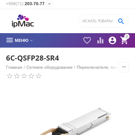
+998(71)
203-70-77


0






МЕНЮ
6C-QSFP28-SR4
Главная
/
Сетевое оборудование
/
Переключатели, переходник