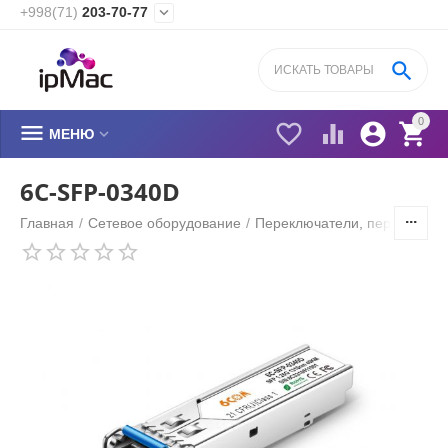
+998(71)
203-70-77


0






МЕНЮ
6C-SFP-0340D
Главная
/
Сетевое оборудование
/
Переключатели, переходник