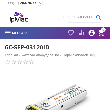
+998(71)
203-70-77


0






МЕНЮ
6C-SFP-03120ID
Главная
/
Сетевое оборудование
/
Переключатели, переходник