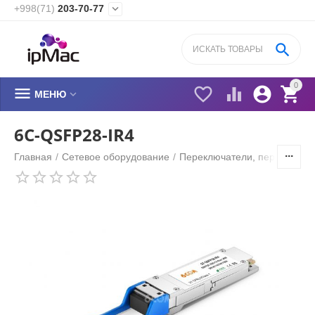
+998(71)
203-70-77


0






МЕНЮ
6C-QSFP28-IR4
Главная
/
Сетевое оборудование
/
Переключатели, переходник