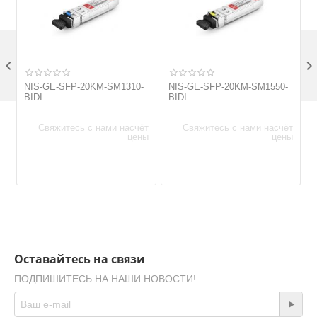

NIS-GE-SFP-20KM-SM1310-
NIS-GE-SFP-20KM-SM1550-
BIDI
BIDI
Свяжитесь с нами насчёт
Свяжитесь с нами насчёт
цены
цены
Оставайтесь на связи
ПОДПИШИТЕСЬ НА НАШИ НОВОСТИ!