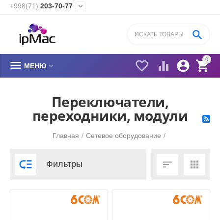
+998(71)
203-70-77


0






МЕНЮ
Переключатели,
переходники, модули
Главная
/
Сетевое оборудование
/



Фильтры