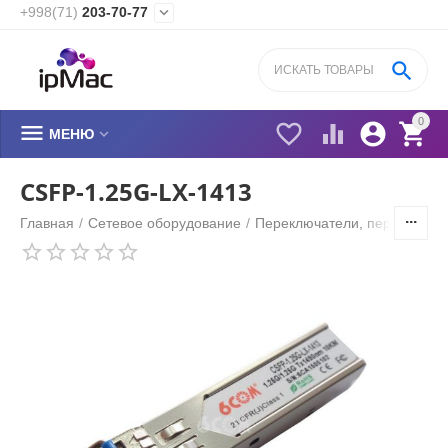
+998(71)
203-70-77


0






МЕНЮ
CSFP-1.25G-LX-1413
Главная
/
Сетевое оборудование
/
Переключатели, переходник