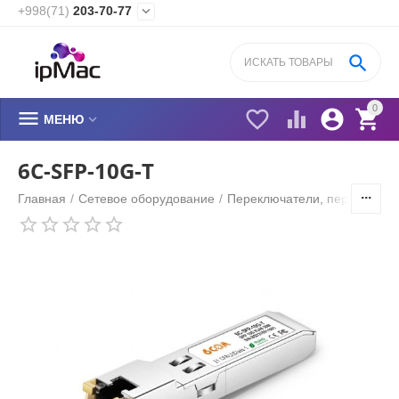
+998(71)
203-70-77


0






МЕНЮ
6C-SFP-10G-T
Главная
/
Сетевое оборудование
/
Переключатели, переходник