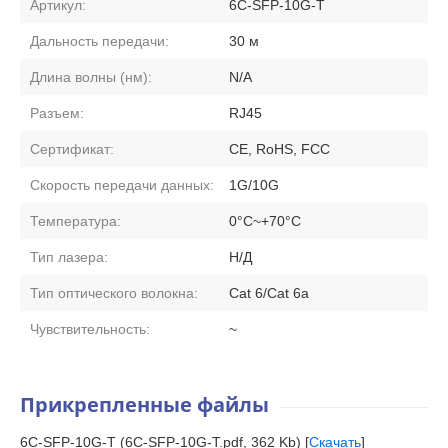
Артикул:
6C-SFP-10G-T
Дальность передачи:
30 м
Длина волны (нм):
N/A
Разъем:
RJ45
Сертификат:
CE, RoHS, FCC
Скорость передачи данных:
1G/10G
Температура:
0°C~+70°C
Тип лазера:
Н/Д
Тип оптического волокна:
Cat 6/Cat 6a
Чувствительность:
~
Прикрепленные файлы
6C-SFP-10G-T (6C-SFP-10G-T.pdf, 362 Kb) [
Скачать
]