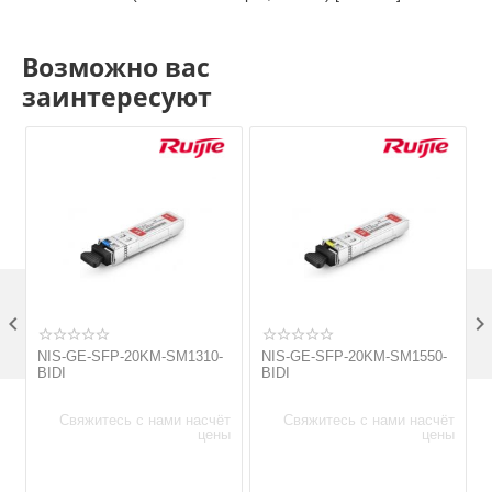
Возможно вас
заинтересуют

NIS-GE-SFP-20KM-SM1310-
NIS-GE-SFP-20KM-SM1550-
BIDI
BIDI
Свяжитесь с нами насчёт
Свяжитесь с нами насчёт
цены
цены