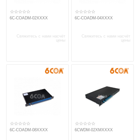
6C-COADM-02XXXX
6C-COADM-04XXXX
Свяжитесь с нами насчёт
Свяжитесь с нами насчёт
цены
цены
6C-COADM-08XXXX
6CWDM-02XMXXXX