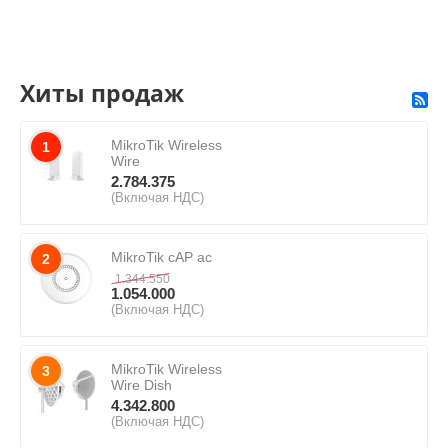
Хиты продаж
MikroTik Wireless
1
Wire
2.784.375
(Включая НДС)
MikroTik cAP ac
2
1.344.550
1.054.000
(Включая НДС)
MikroTik Wireless
3
Wire Dish
4.342.800
(Включая НДС)