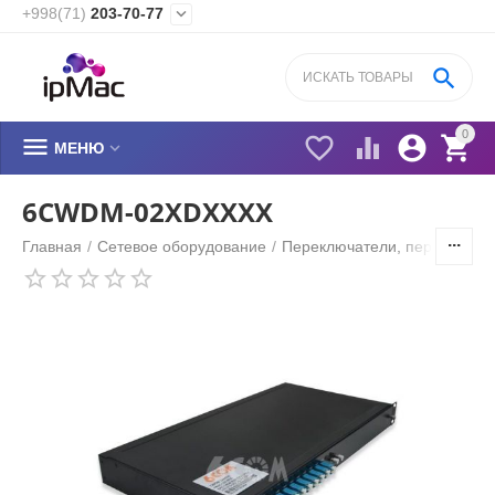
+998(71)
203-70-77


0






МЕНЮ
6CWDM-02XDXXXX
Главная
/
Сетевое оборудование
/
Переключатели, переходник