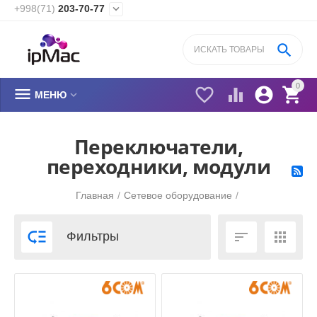
+998(71)
203-70-77


0






МЕНЮ
Переключатели,
переходники, модули
Главная
/
Сетевое оборудование
/



Фильтры