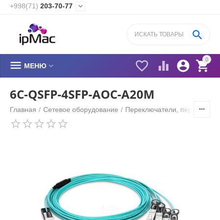
+998(71)
203-70-77


0






МЕНЮ
6C-QSFP-4SFP-AOC-A20M
Главная
/
Сетевое оборудование
/
Переключатели, переходник