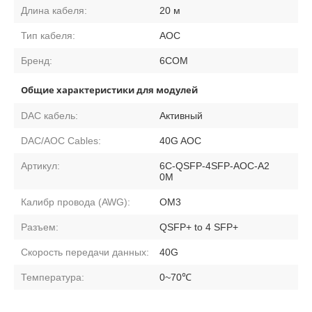
Длина кабеля:
20 м
Тип кабеля:
AOC
Бренд:
6COM
Общие характеристики для модулей
DAC кабель:
Активный
DAC/AOC Cables:
40G AOC
Артикул:
6C-QSFP-4SFP-AOC-A2
0M
Калибр провода (AWG):
OM3
Разъем:
QSFP+ to 4 SFP+
Скорость передачи данных:
40G
Температура:
0~70℃