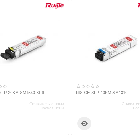
SFP-20KM-SM1550-BIDI
NIS-GE-SFP-10KM-SM1310
Свяжитесь с нами
Свяжитес
насчёт цены
нас
