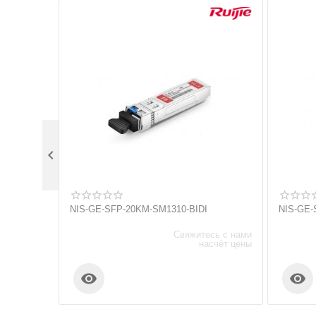

NIS-GE-SFP-20KM-SM1310-BIDI
NIS-GE-
Свяжитесь с нами
насчёт цены

