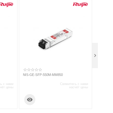

NIS-GE-SFP-550M-MM850
M7006-C
ь с нами
Свяжитесь с нами
чёт цены
насчёт цены

