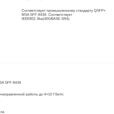
Соответствует промышленному стандарту QSFP+
MSA SFF-8436. Соответствует
IEEE802.3ba(40GBASE-SR4).
SA SFF-8436
унаправленной работы до 4×10 Гбит/с
ала