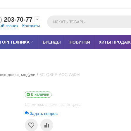
)
203-70-77

ый звонок
Контакты
 ОРГТЕХНИКА

БРЕНДЫ
НОВИНКИ
ХИТЫ ПРОДАЖ
реходники, модули
/
6C-QSFP-AOC-A50M

В наличии
Свяжитесь с нами насчёт цены
Задать вопрос