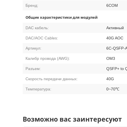
Бренд:
6COM
Общие характеристики для модулей
DAC кабель:
Активный
DAC/AOC Cables:
40G AOC
Артикул:
6C-QSFP-
Калибр провода (AWG):
OM3
Разъем:
QSFP+ to 
Скорость передачи данных:
40G
Температура:
0~70℃
Возможно вас заинтересуют