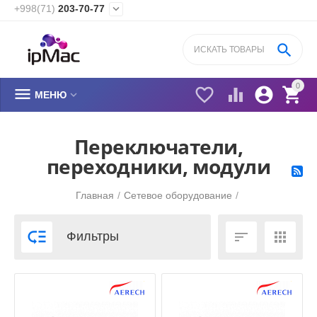
+998(71)
203-70-77


0






МЕНЮ
Переключатели,
переходники, модули
Главная
/
Сетевое оборудование
/



Фильтры