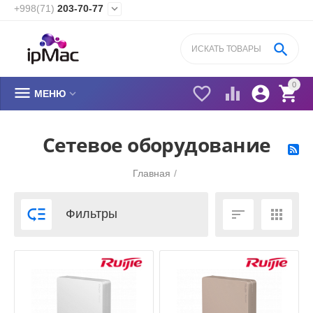
+998(71)
203-70-77


0






МЕНЮ
Сетевое оборудование
Главная
/



Фильтры