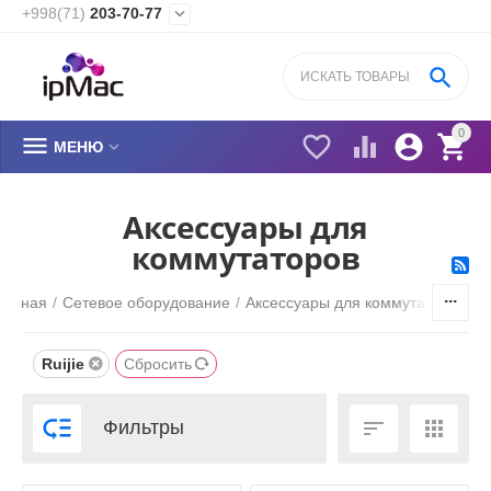
+998(71)
203-70-77


0






МЕНЮ
Аксессуары для
коммутаторов
лавная
/
Сетевое оборудование
/
Аксессуары для коммутаторов
Ruijie
Сбросить



Фильтры