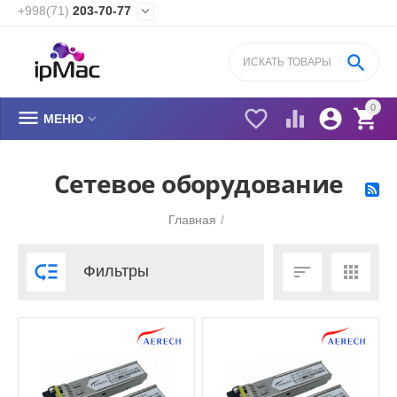
+998(71)
203-70-77


0






МЕНЮ
Сетевое оборудование
Главная
/



Фильтры