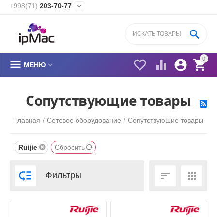
+998(71)
203-70-77


0






МЕНЮ
Cопутствующие товары
Главная
/
Сетевое оборудование
/
Cопутствующие товары
Ruijie
Сбросить



Фильтры