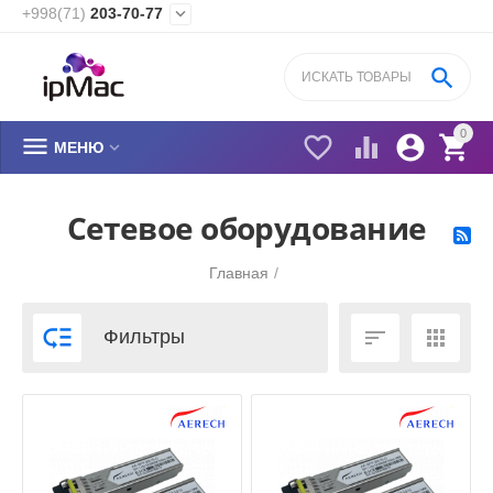
+998(71)
203-70-77


0






МЕНЮ
Сетевое оборудование
Главная
/



Фильтры