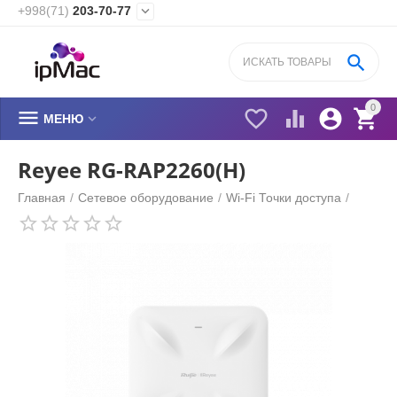
+998(71)
203-70-77


0






МЕНЮ
Reyee RG-RAP2260(H)
Главная
/
Сетевое оборудование
/
Wi-Fi Точки доступа
/