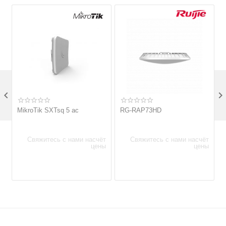

MikroTik SXTsq 5 ac
RG-RAP73HD
Свяжитесь с нами насчёт
Свяжитесь с нами насчёт
цены
цены